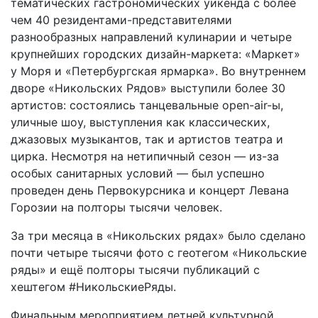
тематических гастрономических уикенда с более
чем 40 резидентами-представителями
разнообразных направлений кулинарии и четыре
крупнейших городских дизайн-маркета: «Маркет»
у Моря и «Петербургская ярмарка». Во внутреннем
дворе «Никольских Рядов» выступили более 30
артистов: состоялись танцевальные open-air-ы,
уличные шоу, выступления как классических,
джазовых музыкантов, так и артистов театра и
цирка. Несмотря на нетипичный сезон — из-за
особых санитарных условий — был успешно
проведен день Первокурсника и концерт Левана
Горозии на полторы тысячи человек.
За три месяца в «Никольских рядах» было сделано
почти четыре тысячи фото с геотегом «Никольские
ряды» и ещё полторы тысячи публикаций с
хештегом #НикольскиеРяды.
Финальным мероприятием летней культурной